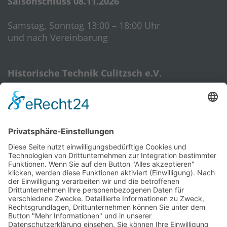
Saisonschluss 08.11.2026
Samstag, Sonntag 13:00 – 18:00 Uhr
und nach Vereinbarung
Historische Technik Culitzsch e.V.
Hauptstr. 59 A
08112 Wilkau-Haßlau‎
HTC-Hotline: 0172 3762509
E-Mail:
htcverein@gmail.com