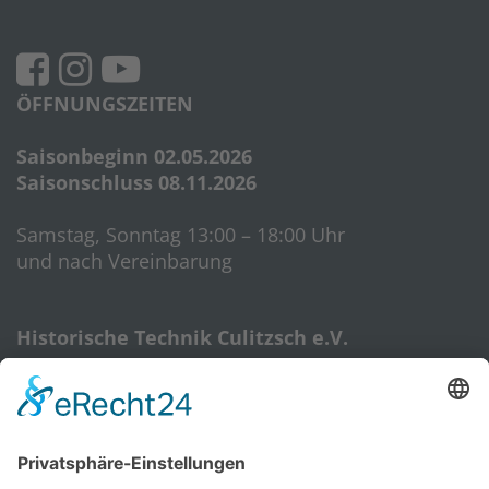
ÖFFNUNGSZEITEN
Saisonbeginn 02.05.2026
Saisonschluss 08.11.2026
Samstag, Sonntag 13:00 – 18:00 Uhr
und nach Vereinbarung
Historische Technik Culitzsch e.V.
Hauptstr. 59 A
08112 Wilkau-Haßlau‎
HTC-Hotline: 0172 3762509
E-Mail:
htcverein@gmail.com