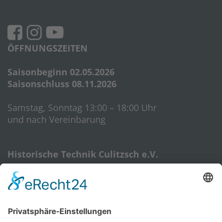
ÖFFNUNGSZEITEN
Saisonbeginn 02.05.2026
Saisonschluss 08.11.2026
Samstag, Sonntag 13:00 – 18:00 Uhr
und nach Vereinbarung
Historische Technik Culitzsch e.V.
Hauptstr. 59 A
08112 Wilkau-Haßlau‎
HTC-Hotline: 0172 3762509
E-Mail:
htcverein@gmail.com