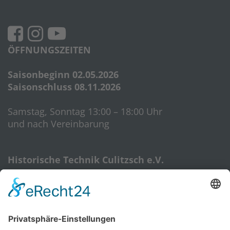
ÖFFNUNGSZEITEN
Saisonbeginn 02.05.2026
Saisonschluss 08.11.2026
Samstag, Sonntag 13:00 – 18:00 Uhr
und nach Vereinbarung
Historische Technik Culitzsch e.V.
Hauptstr. 59 A
08112 Wilkau-Haßlau‎
HTC-Hotline: 0172 3762509
E-Mail:
htcverein@gmail.com