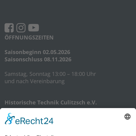
ÖFFNUNGSZEITEN
Saisonbeginn 02.05.2026
Saisonschluss 08.11.2026
Samstag, Sonntag 13:00 – 18:00 Uhr
und nach Vereinbarung
Historische Technik Culitzsch e.V.
Hauptstr. 59 A
08112 Wilkau-Haßlau‎
HTC-Hotline: 0172 3762509