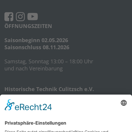
ÖFFNUNGSZEITEN
Saisonbeginn 02.05.2026
Saisonschluss 08.11.2026
Samstag, Sonntag 13:00 – 18:00 Uhr
und nach Vereinbarung
Historische Technik Culitzsch e.V.
Hauptstr. 59 A
08112 Wilkau-Haßlau‎
HTC-Hotline: 0172 3762509
E-Mail:
htcverein@gmail.com