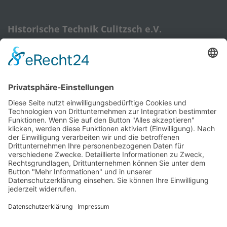
Historische Technik Culitzsch e.V.
Hauptstr. 59 A
08112 Wilkau-Haßlau‎
HTC-Hotline: 0172 3762509
E-Mail:
htcverein@gmail.com