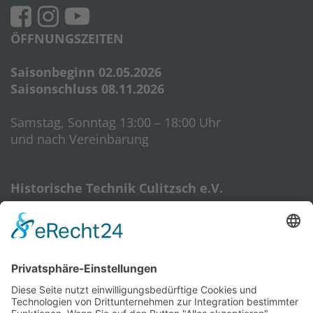
ÖFFNUNGSZEITEN
Saisonbeginn 02.05.2026
Saisonschluss 08.11.2026
Samstag, Sonntag 13:00 – 18:00 Uhr
und nach Vereinbarung
Historische Technik Culitzsch e.V.
Hauptstr. 59 A
08112 Wilkau-Haßlau‎
HTC-Hotline: 0172 3762509
E-Mail:
htcverein@gmail.com