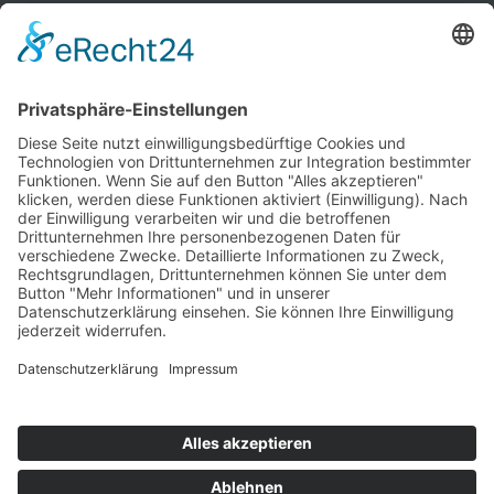
Warenkorb
Ihr Warenkorb ist leer.
Historische Technik Culitzsch e.V.
Hauptstr. 59 A
08112 Wilkau-Haßlau‎
HTC-Hotline: 0172 3762509
E-Mail:
htcverein@gmail.com