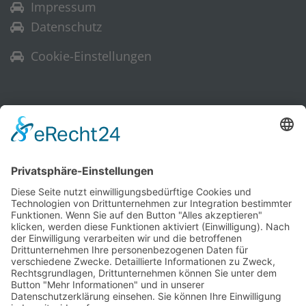
Impressum
Datenschutz
Cookie-Einstellungen
Warenkorb
Ihr Warenkorb ist leer.
Historische Technik Culitzsch e.V.
Hauptstr. 59 A
08112 Wilkau-Haßlau‎