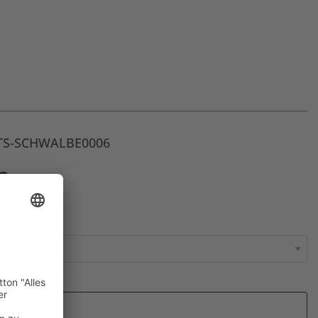
: TS-SCHWALBE0006
€