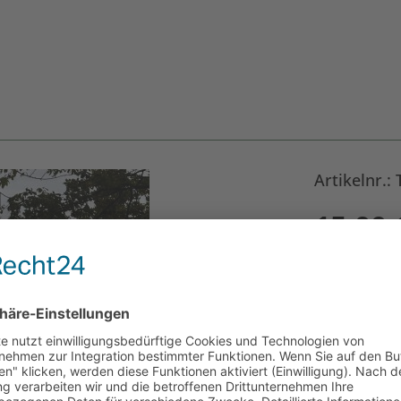
Artikelnr.
15,00
Größe
*
Anzahl: