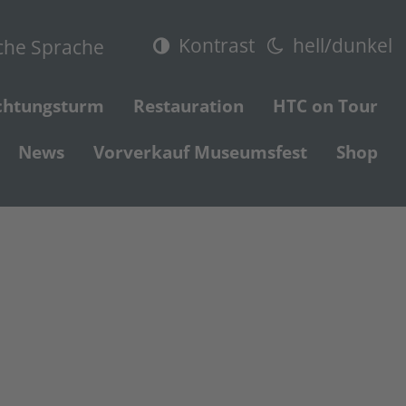
Kontrast
hell/dunkel
che Sprache
chtungsturm
Restauration
HTC on Tour
News
Vorverkauf Museumsfest
Shop