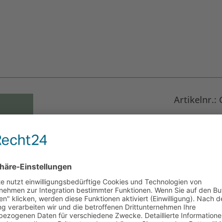
Artikelnr.
10,00
Name des Emp
Menge
*