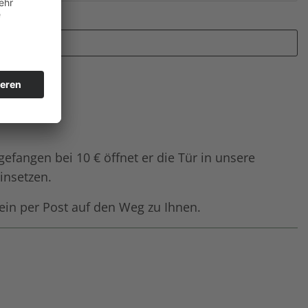
angen bei 10 € öffnet er die Tür in unsere
insetzen.
ein per Post auf den Weg zu Ihnen.