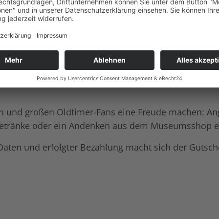
Anzahl:
und großen Oldtimer-Fans eine Freude machen: Angef
d Getränke oder ein Andenken aus dem Museumsshop e
aten und erfolgter Bezahlung macht sich der Gutsch