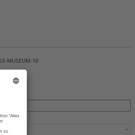
: GS-MUSEUM-10
€
fängers
*