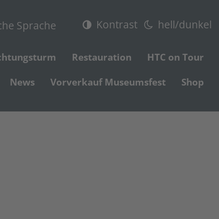
Kontrast
hell/dunkel
che Sprache
chtungsturm
Restauration
HTC on Tour
News
Vorverkauf Museumsfest
Shop