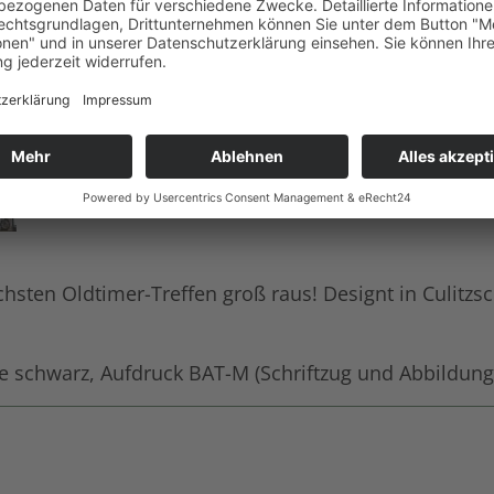
ten Oldtimer-Treffen groß raus! Designt in Culitzsc
chwarz, Aufdruck BAT-M (Schriftzug und Abbildung) in