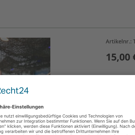
Artikelnr.:
15,00
Größe
*
Anzahl: