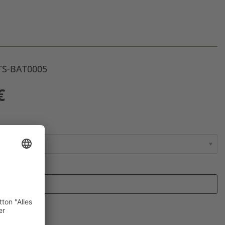
 TS-BAT0005
€