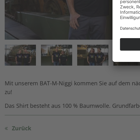
Mit unserem BAT-M-Niggi kommen Sie auf dem nächs
zu!
Das Shirt besteht aus 100 % Baumwolle. Grundfarbe s
Zurück