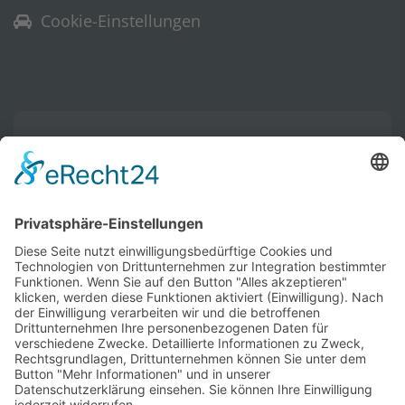
Cookie-Einstellungen
Warenkorb
Ihr Warenkorb ist leer.
Vertrag widerrufen
Historische Technik Culitzsch e.V.
Hauptstr. 59 A
08112 Wilkau-Haßlau‎