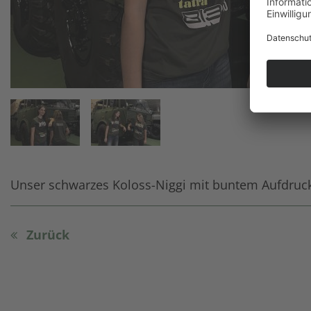
Unser schwarzes Koloss-Niggi mit buntem Aufdruck
Zurück