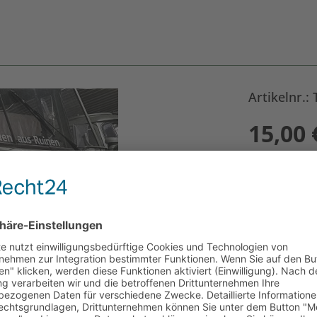
Artikelnr.:
15,00
Größe
*
Anzahl: