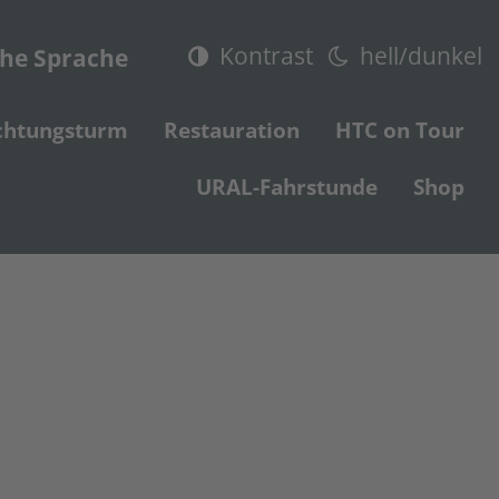
Kontrast
hell/dunkel
che Sprache
chtungsturm
Restauration
HTC on Tour
URAL-Fahrstunde
Shop