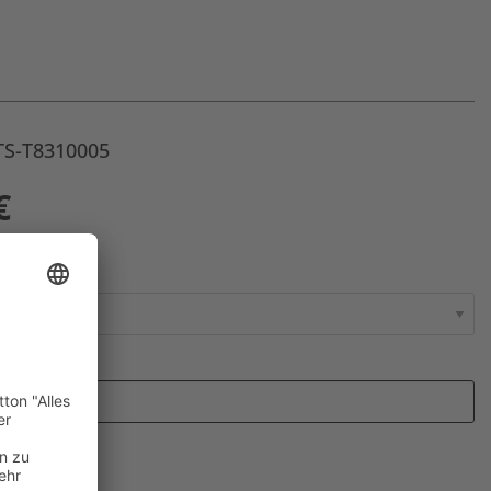
 TS-T8310005
€