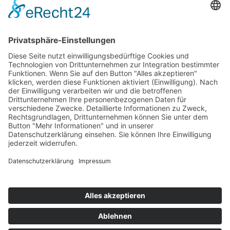
Warenkorb
Ihr Warenkorb ist leer.
Historische Technik Culitzsch e.V.
Hauptstr. 59 A
08112 Wilkau-Haßlau‎
HTC-Hotline: 0172 3762509
E-Mail:
htcverein@gmail.com