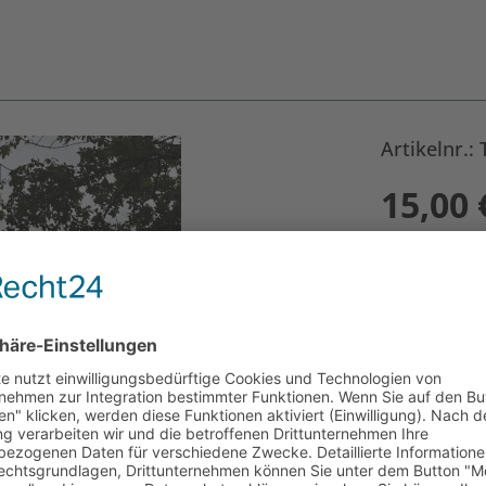
Artikelnr.
15,00
Größe
*
Anzahl: