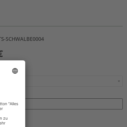
: TS-SCHWALBE0004
€