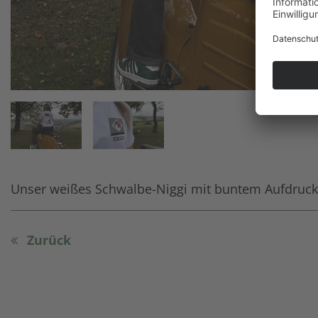
Unser weißes Schwalbe-Niggi mit buntem Aufdruck. 
Zurück