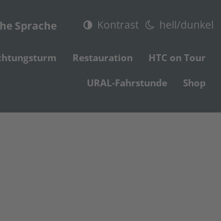
Kontrast
hell/dunkel
che Sprache
chtungsturm
Restauration
HTC on Tour
URAL-Fahrstunde
Shop