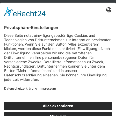
Warenkorb
Ihr Warenkorb ist leer.
Historische Technik Culitzsch e.V.
Hauptstr. 59 A
08112 Wilkau-Haßlau‎
HTC-Hotline: 0172 3762509
E-Mail:
htcverein@gmail.com