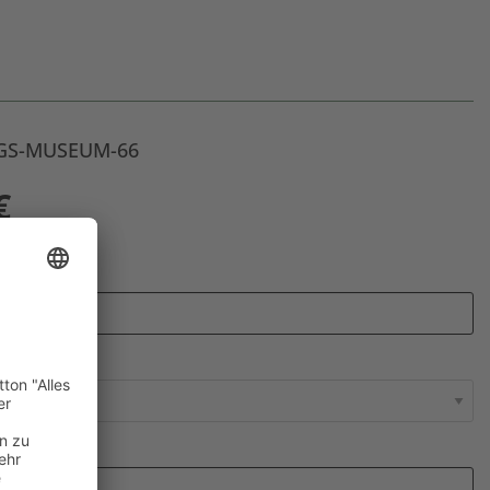
: GS-MUSEUM-66
€
fängers
*