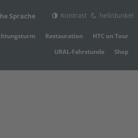
Kontrast
hell/dunkel
che Sprache
chtungsturm
Restauration
HTC on Tour
URAL-Fahrstunde
Shop