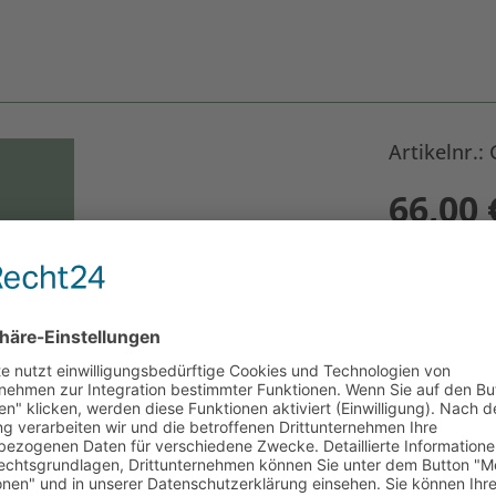
Artikelnr.
66,00
Name des Emp
Menge
*
Anzahl: