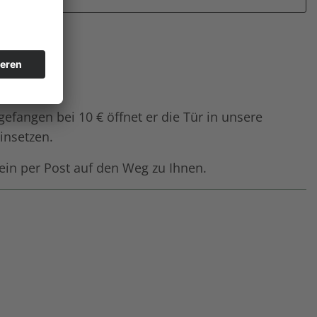
angen bei 10 € öffnet er die Tür in unsere
insetzen.
ein per Post auf den Weg zu Ihnen.