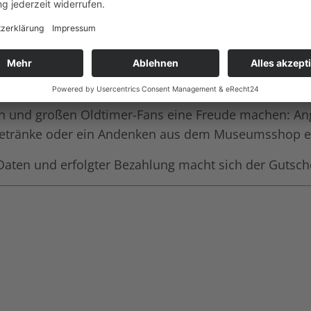
und großen Oldtimer-Fans eine Freude machen: Angef
d Getränke oder ein Andenken aus dem Museumsshop e
aten und erfolgter Bezahlung macht sich der Gutsch