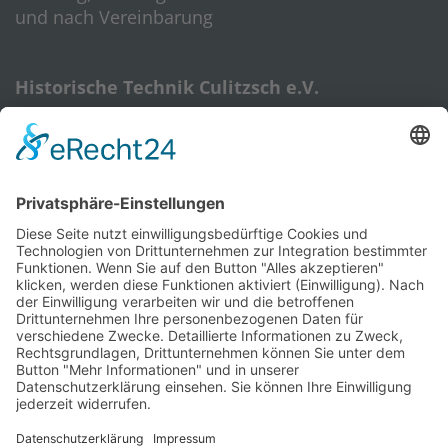
und nach Vereinbarung
Historische Technik Culitzsch e.V.
Hauptstr. 59 A
08112 Wilkau-Haßlau‎
HTC-Hotline: 0172 3762509
E-Mail:
htcverein@gmail.com