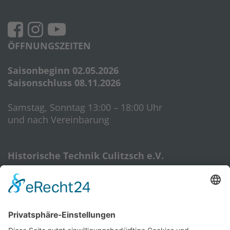
ÖFFNUNGSZEITEN
Saisonbeginn 02.05.2026
Saisonschluss 08.11.2026
Samstag, Sonntag 13:00 – 18:00 Uhr
und nach Vereinbarung
Historische Technik Culitzsch e.V.
Hauptstr. 59 A
08112 Wilkau-Haßlau‎
HTC-Hotline: 0172 3762509
E-Mail:
htcverein@gmail.com