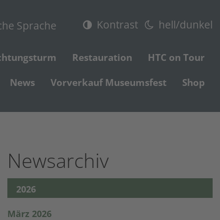
Kontrast
hell/dunkel
che Sprache
chtungsturm
Restauration
HTC on Tour
News
Vorverkauf Museumsfest
Shop
Newsarchiv
2026
März 2026