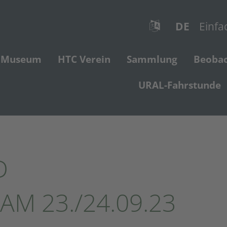
DE
Einfa
Museum
HTC Verein
Sammlung
Beoba
URAL-Fahrstunde
D
M 23./24.09.23