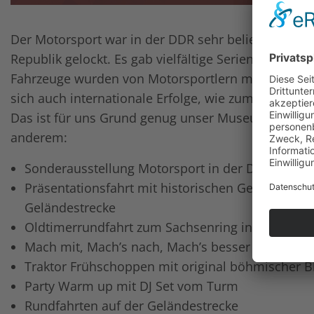
Der Motorsport war in der DDR sehr beliebt und h
Republik gelockt. Es gab vielfältige Serien und Wet
Fahrzeuge wurden von Motorsportlern mit entwickel
sich auch internationale Erfolge, wie zum Beispiel b
Das ist für uns Grund genug unser Museumsfest d
anderem:
Sonderausstellung Motorsport in der DDR von 23.
Präsentationsfahrt mit historischen Geländespo
Geländestrecke
Oldtimerrundfahrt zum Sachsenring inkl. einer 
Mach mit, Mach’s nach, Mach’s besser Sportfest m
Traktor Frühschoppen mit original böhmischer B
Party Warm up mit DJ Set vom Turm
Rundfahrten auf der Geländestrecke