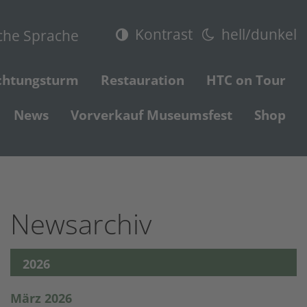
Kontrast
hell/dunkel
che Sprache
chtungsturm
Restauration
HTC on Tour
News
Vorverkauf Museumsfest
Shop
Newsarchiv
2026
März 2026