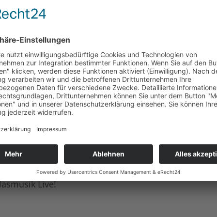
at Hunderttausende an die Rennstrecken der
tkämpfe in nahezu allen Bereichen. Innovative
t und immer weiter verbessert. Dadurch stellten
ei den Six Days, ein.
iesem Thema zu widmen. Highlights sind unter
09. bis 05.11.23
rt-und Motocross Motorrädern auf der
Runde auf dem Sachsenring
it Gerhard „Adi“ Adolph. Live vor Ort!
lasmusik Live!