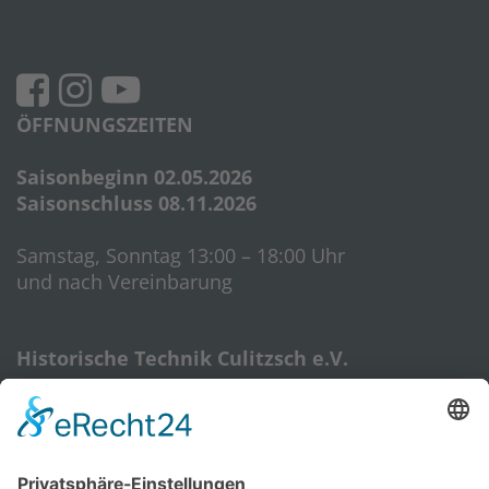
ÖFFNUNGSZEITEN
Saisonbeginn 02.05.2026
Saisonschluss 08.11.2026
Samstag, Sonntag 13:00 – 18:00 Uhr
und nach Vereinbarung
Historische Technik Culitzsch e.V.
Hauptstr. 59 A
08112 Wilkau-Haßlau‎
HTC-Hotline: 0172 3762509