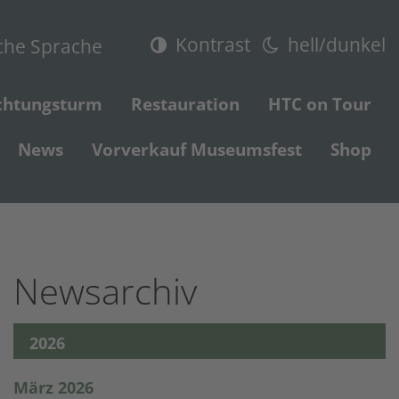
Kontrast
hell/dunkel
che Sprache
chtungsturm
Restauration
HTC on Tour
News
Vorverkauf Museumsfest
Shop
Newsarchiv
2026
März 2026