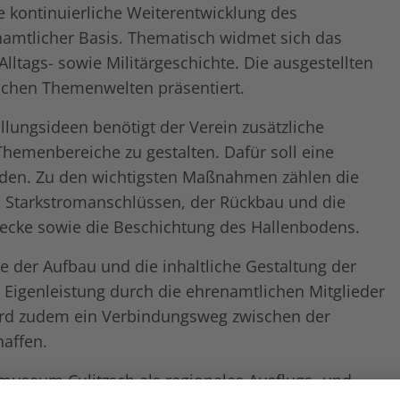
ie kontinuierliche Weiterentwicklung des
namtlicher Basis. Thematisch widmet sich das
ltags- sowie Militärgeschichte. Die ausgestellten
lichen Themenwelten präsentiert.
ungsideen benötigt der Verein zusätzliche
hemenbereiche zu gestalten. Dafür soll eine
erden. Zu den wichtigsten Maßnahmen zählen die
ich Starkstromanschlüssen, der Rückbau und die
ecke sowie die Beschichtung des Hallenbodens.
e der Aufbau und die inhaltliche Gestaltung der
 Eigenleistung durch die ehrenamtlichen Mitglieder
ird zudem ein Verbindungsweg zwischen der
affen.
museum Culitzsch als regionales Ausflugs- und