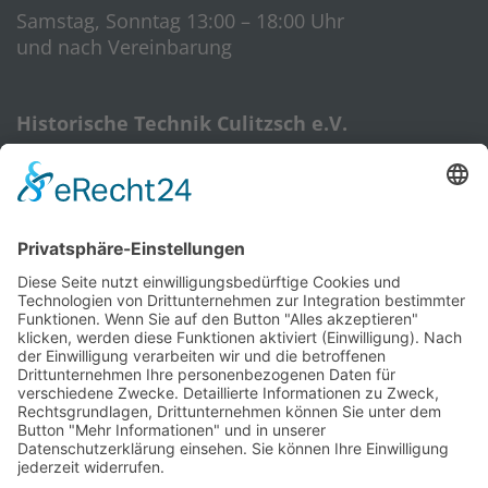
Samstag, Sonntag 13:00 – 18:00 Uhr
und nach Vereinbarung
Historische Technik Culitzsch e.V.
Hauptstr. 59 A
08112 Wilkau-Haßlau‎
HTC-Hotline: 0172 3762509
E-Mail:
htcverein@gmail.com