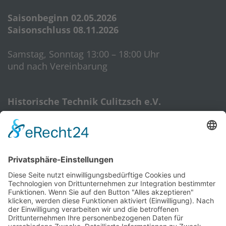
Saisonbeginn 02.05.2026
Saisonschluss 08.11.2026
Samstag, Sonntag 13:00 – 18:00 Uhr
und nach Vereinbarung
Historische Technik Culitzsch e.V.
Hauptstr. 59 A
08112 Wilkau-Haßlau‎
HTC-Hotline: 0172 3762509
E-Mail:
htcverein@gmail.com